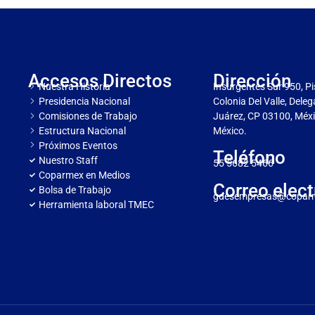
Accesos Directos
Dirección
Nuestra Historia
Insurgentes Sur 950, Pi
Presidencia Nacional
Colonia Del Valle, Dele
Comisiones de Trabajo
Juárez, CP 03100, Méxi
Estructura Nacional
México.
Próximos Eventos
Teléfono
Nuestro Staff
55 5682 5466
Coparmex en Medios
Correo elect
Bolsa de Trabajo
gdesempresas@copar
Herramienta laboral TMEC