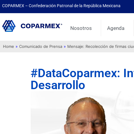
COPARMEX – Confederación Patronal de la República Mexicana
Nosotros
Agenda
Home
»
Comunicado de Prensa
»
Mensaje: Recolección de firmas ci
#DataCoparmex: In
Desarrollo