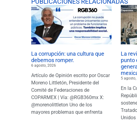
PUBLICACIONES RELACIONADAS
La corrupción: una cultura que
La rev
debemos romper.
punto 
6 agosto, 2026
gener
mexic
Artículo de Opinión escrito por Oscar
5 agosto,
Moreno Littletón, Presidente del
En la C
Comité de Federaciones de
Repúbl
COPARMEX | Vía: @RGB360mx X:
sostene
@morenolittleton Uno de los
Tratado
mayores problemas que enfrenta
Unidos 