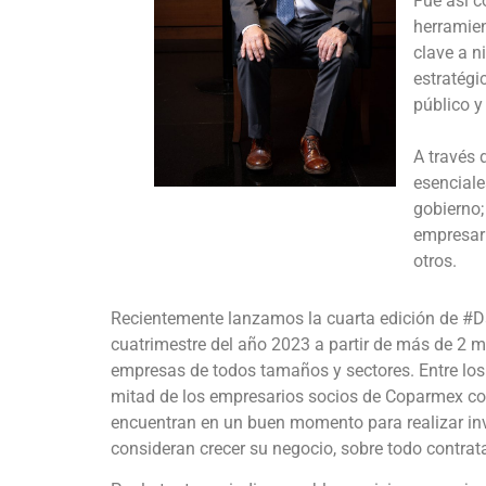
Fue así 
herramie
clave a n
estratégi
público y 
A través 
esenciale
gobierno;
empresari
otros.
Recientemente lanzamos la cuarta edición de #D
cuatrimestre del año 2023 a partir de más de 2 m
empresas de todos tamaños y sectores. Entre los 
mitad de los empresarios socios de Coparmex con
encuentran en un buen momento para realizar inv
consideran crecer su negocio, sobre todo contr