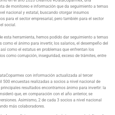
como en el año 2020 creamos #DataCoparmex, una
nta de monitoreo e información que da seguimiento a temas
ivel nacional y estatal, buscando otorgar insumos
cos para el sector empresarial, pero también para el sector
el social.
de esta herramienta, hemos podido dar seguimiento a temas
s como el ánimo para invertir, los salarios, el desempeño del
 así como el estatus en problemas que enfrentan los
os como corrupción, inseguridad, exceso de trámites, entre
ataCoparmex con información actualizada al tercer
il 500 encuestas realizadas a socios a nivel nacional de
principales resultados encontramos ánimo para invertir: la
sideró que, en comparación con el año anterior, se
ersiones. Asimismo, 2 de cada 3 socios a nivel nacional
atando más colaboradores.