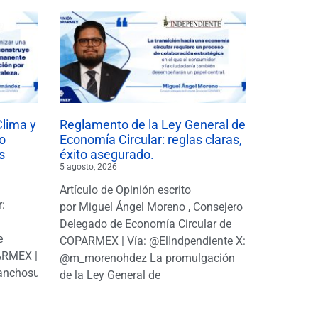
Clima y
Reglamento de la Ley General de
o
Economía Circular: reglas claras,
s
éxito asegurado.
5 agosto, 2026
Artículo de Opinión escrito
r:
por Miguel Ángel Moreno , Consejero
|
Delegado de Economía Circular de
e
COPARMEX | Vía: @ElIndpendiente X:
PARMEX |
@m_morenohdez La promulgación
anchosuarezh
de la Ley General de