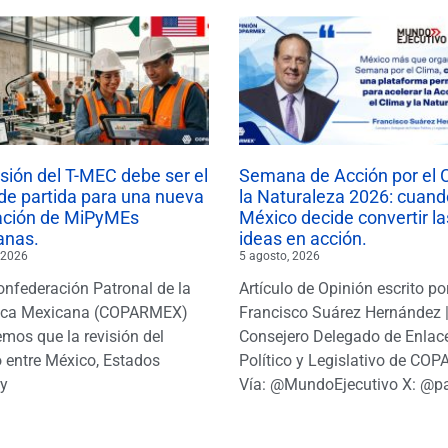
isión del T-MEC debe ser el
Semana de Acción por el 
de partida para una nueva
la Naturaleza 2026: cuand
ación de MiPyMEs
México decide convertir la
anas.
ideas en acción.
 2026
5 agosto, 2026
onfederación Patronal de la
Artículo de Opinión escrito po
ica Mexicana (COPARMEX)
Francisco Suárez Hernández 
mos que la revisión del
Consejero Delegado de Enlac
 entre México, Estados
Político y Legislativo de CO
y
Vía: @MundoEjecutivo X: @p