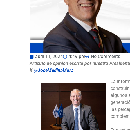
abril 11, 2024
4:49 pm
No Comments
Artículo de opinión escrito por nuestro Presiden
X
@JoseMedinaMora
La inform
construir
algunos a
generaci
las perce
compleme