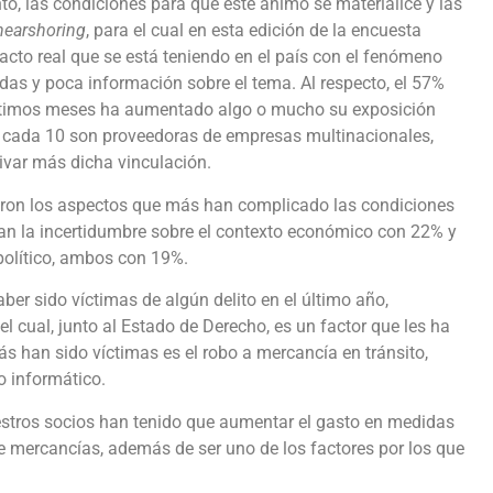
nto, las condiciones para que este ánimo se materialice y las
nearshoring
, para el cual en esta edición de la encuesta
cto real que se está teniendo en el país con el fenómeno
udas y poca información sobre el tema. Al respecto, el 57%
últimos meses ha aumentado algo o mucho su exposición
 cada 10 son proveedoras de empresas multinacionales,
ivar más dicha vinculación.
ron los aspectos que más han complicado las condiciones
can la incertidumbre sobre el contexto económico con 22% y
 político, ambos con 19%.
aber sido víctimas de algún delito en el último año,
l cual, junto al Estado de Derecho, es un factor que les ha
más han sido víctimas es el robo a mercancía en tránsito,
to informático.
estros socios han tenido que aumentar el gasto en medidas
 mercancías, además de ser uno de los factores por los que