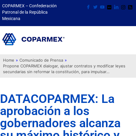
COPARMEX – Confederación
Patronal de la República
Mexicana
Home
»
Comunicado de Prensa
»
Propone COPARMEX dialogar, ajustar contratos y modificar leyes
secundarias sin reformar la constitución, para impulsar…
DATACOPARMEX: La
aprobación a los
gobernadores alcanza
su máximo histórico y