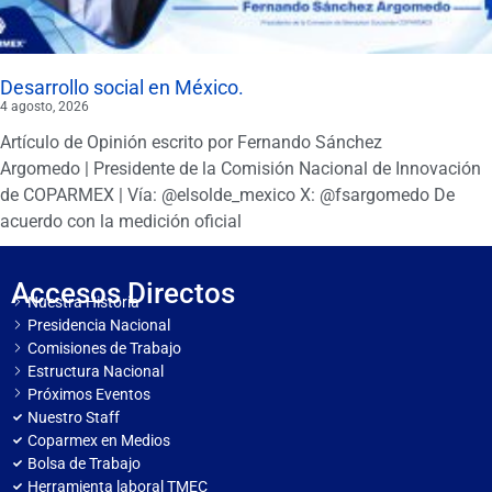
Desarrollo social en México.
4 agosto, 2026
Artículo de Opinión escrito por Fernando Sánchez
Argomedo | Presidente de la Comisión Nacional de Innovación
de COPARMEX | Vía: @elsolde_mexico X: @fsargomedo De
acuerdo con la medición oficial
Accesos Directos
Nuestra Historia
Presidencia Nacional
Comisiones de Trabajo
Estructura Nacional
Próximos Eventos
Nuestro Staff
Coparmex en Medios
Bolsa de Trabajo
Herramienta laboral TMEC