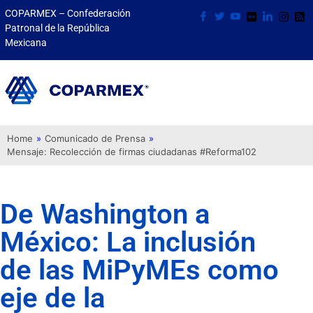
COPARMEX – Confederación
Patronal de la República
Mexicana
Home
»
Comunicado de Prensa
»
Mensaje: Recolección de firmas ciudadanas #Reforma102
De Washington a
México: La inclusión
de las MiPyMEs como
eje de la