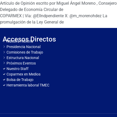
Artículo de Opinión escrito por Miguel Ángel Moreno , Consejero
Delegado de Economía Circular de
COPARMEX | Vía: @ElIndpendiente X: @m_morenohdez La
promulgación de la Ley General de
Accesos Directos
Nuestra Historia
Presidencia Nacional
Comisiones de Trabajo
Estructura Nacional
Próximos Eventos
Nuestro Staff
Coparmex en Medios
Bolsa de Trabajo
Herramienta laboral TMEC