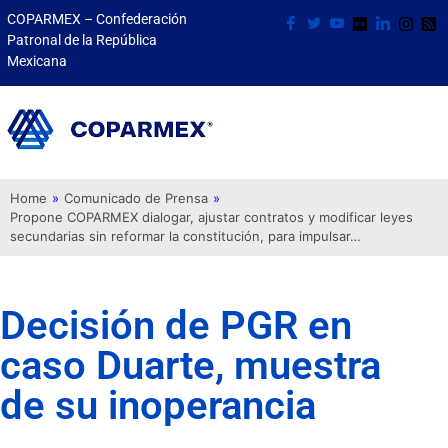
COPARMEX – Confederación
Patronal de la República
Mexicana
Home
»
Comunicado de Prensa
»
Propone COPARMEX dialogar, ajustar contratos y modificar leyes
secundarias sin reformar la constitución, para impulsar…
Decisión de PGR en
caso Duarte, muestra
de su inoperancia