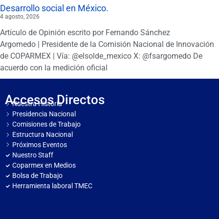
Desarrollo social en México.
4 agosto, 2026
Artículo de Opinión escrito por Fernando Sánchez
Argomedo | Presidente de la Comisión Nacional de Innovación
de COPARMEX | Vía: @elsolde_mexico X: @fsargomedo De
acuerdo con la medición oficial
Accesos Directos
Nuestra Historia
Presidencia Nacional
Comisiones de Trabajo
Estructura Nacional
Próximos Eventos
Nuestro Staff
Coparmex en Medios
Bolsa de Trabajo
Herramienta laboral TMEC