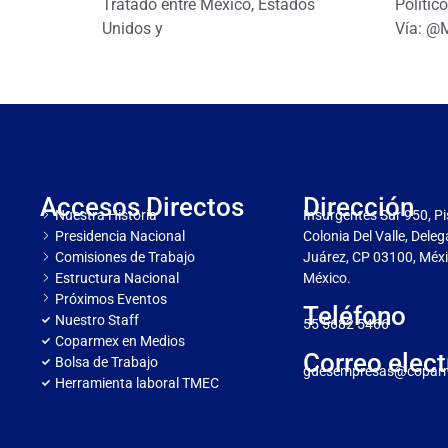
Tratado entre México, Estados
Polític
Unidos y
Vía: @
Accesos Directos
Dirección
Nuestra Historia
Insurgentes Sur 950, Pi
Presidencia Nacional
Colonia Del Valle, Dele
Comisiones de Trabajo
Juárez, CP 03100, Méxi
Estructura Nacional
México.
Próximos Eventos
Teléfono
Nuestro Staff
55 5682 5466
Coparmex en Medios
Correo elect
Bolsa de Trabajo
gdesempresas@copar
Herramienta laboral TMEC