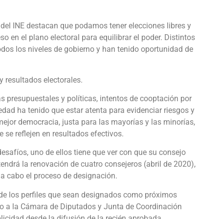
 del INE destacan que podamos tener elecciones libres y
so en el plano electoral para equilibrar el poder. Distintos
odos los niveles de gobierno y han tenido oportunidad de
y resultados electorales.
 presupuestales y políticas, intentos de cooptación por
edad ha tenido que estar atenta para evidenciar riesgos y
ejor democracia, justa para las mayorías y las minorías,
 se reflejen en resultados efectivos.
esafíos, uno de ellos tiene que ver con que su consejo
tendrá la renovación de cuatro consejeros (abril de 2020),
 a cabo el proceso de designación.
d de los perfiles que sean designados como próximos
 a la Cámara de Diputados y Junta de Coordinación
licidad desde la difusión de la recién aprobada