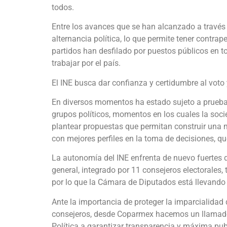
todos.
Entre los avances que se han alcanzado a través
alternancia política, lo que permite tener contrape
partidos han desfilado por puestos públicos en t
trabajar por el país.
El INE busca dar confianza y certidumbre al voto 
En diversos momentos ha estado sujeto a pruebas
grupos políticos, momentos en los cuales la soci
plantear propuestas que permitan construir una m
con mejores perfiles en la toma de decisiones, que
La autonomía del INE enfrenta de nuevo fuertes d
general, integrado por 11 consejeros electorales, 
por lo que la Cámara de Diputados está llevando
Ante la importancia de proteger la imparcialida
consejeros, desde Coparmex hacemos un llamado
Política a garantizar transparencia y máxima pub