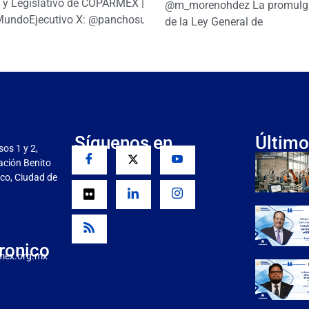
o y Legislativo de COPARMEX |
@m_morenohdez La promulg
MundoEjecutivo X: @panchosuarezh
de la Ley General de
Síguenos en
Último
sos 1 y 2,
gación Benito
co, Ciudad de
ronico
mex.org.mx