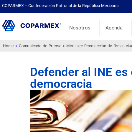
COPARMEX – Confederación Patronal de la República Mexicana
Nosotros
Agenda
Home
»
Comunicado de Prensa
»
Mensaje: Recolección de firmas ci
Defender al INE es
democracia