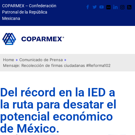
COPARMEX – Confederación
Patronal de la República
Mexicana
Home
»
Comunicado de Prensa
»
Mensaje: Recolección de firmas ciudadanas #Reforma102
Del récord en la IED a
la ruta para desatar el
potencial económico
de México.