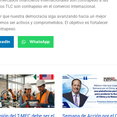
 mercados financieros internacionales son contrapeso a las
los TLC son contrapeso en el comercio internacional.
r que nuestra democracia siga avanzando hacia un mejor
emos ser activos y comprometidos. El objetivo es fortalecer
ntrapeso.
kedIn
WhatsApp
isión del T-MEC debe ser el
Semana de Acción por el 