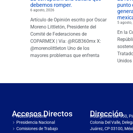
debemos romper.
punto 
6 agosto, 2026
gener
mexic
Artículo de Opinión escrito por Oscar
5 agosto,
Moreno Littletón, Presidente del
En la C
Comité de Federaciones de
Repúbl
COPARMEX | Vía: @RGB360mx X:
sostene
@morenolittleton Uno de los
Tratado
mayores problemas que enfrenta
Unidos 
Accesos Directos
Dirección
Nuestra Historia
Insurgentes Sur 950, Pi
Presidencia Nacional
Colonia Del Valle, Dele
Comisiones de Trabajo
Juárez, CP 03100, Méxi