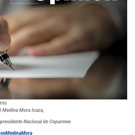
nts
é Medina Mora Icaza,
epresidente Nacional de Coparmex
seMedinaMora