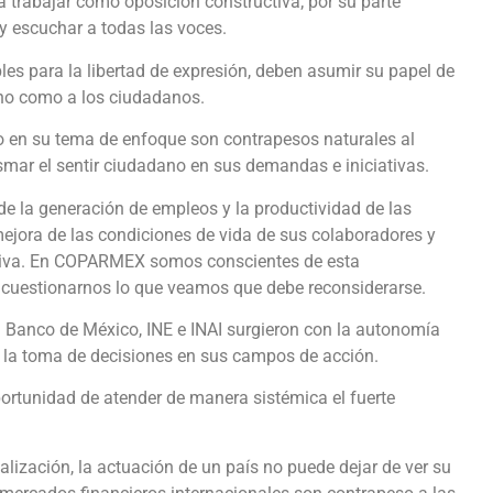
ta trabajar como oposición constructiva; por su parte
 escuchar a todas las voces.
es para la libertad de expresión, deben asumir su papel de
rno como a los ciudadanos.
no en su tema de enfoque son contrapesos naturales al
smar el sentir ciudadano en sus demandas e iniciativas.
e la generación de empleos y la productividad de las
 mejora de las condiciones de vida de sus colaboradores y
uctiva. En COPARMEX somos conscientes de esta
y cuestionarnos lo que veamos que debe reconsiderarse.
Banco de México, INE e INAI surgieron con la autonomía
n la toma de decisiones en sus campos de acción.
portunidad de atender de manera sistémica el fuerte
balización, la actuación de un país no puede dejar de ver su