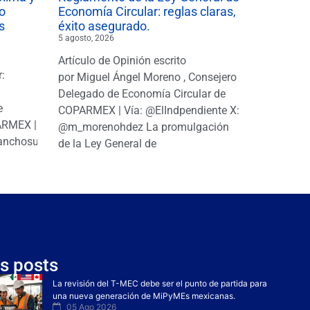
o
Economía Circular: reglas claras,
s
éxito asegurado.
5 agosto, 2026
Artículo de Opinión escrito
r:
por Miguel Ángel Moreno , Consejero
|
Delegado de Economía Circular de
e
COPARMEX | Vía: @ElIndpendiente X:
PARMEX |
@m_morenohdez La promulgación
anchosuarezh
de la Ley General de
s posts
La revisión del T-MEC debe ser el punto de partida para
una nueva generación de MiPyMEs mexicanas.
05 Ago 2026