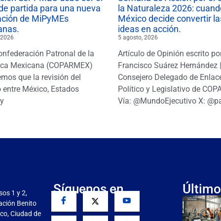
de partida para una nueva
la Naturaleza 2026: cuand
ación de MiPyMEs
México decide convertir la
anas.
ideas en acción.
 2026
5 agosto, 2026
onfederación Patronal de la
Artículo de Opinión escrito po
ica Mexicana (COPARMEX)
Francisco Suárez Hernández 
mos que la revisión del
Consejero Delegado de Enlac
 entre México, Estados
Político y Legislativo de CO
y
Vía: @MundoEjecutivo X: @p
Síguenos en
Último
sos 1 y 2,
gación Benito
co, Ciudad de