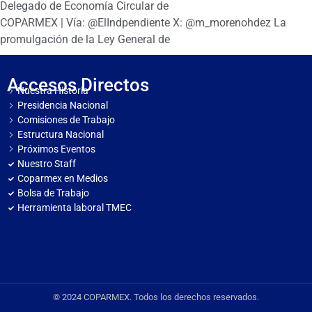
Delegado de Economía Circular de
COPARMEX | Vía: @ElIndpendiente X: @m_morenohdez La
promulgación de la Ley General de
Accesos Directos
Nuestra Historia
Presidencia Nacional
Comisiones de Trabajo
Estructura Nacional
Próximos Eventos
Nuestro Staff
Coparmex en Medios
Bolsa de Trabajo
Herramienta laboral TMEC
© 2024 COPARMEX. Todos los derechos reservados.