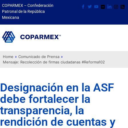
COPARMEX – Confederación
Patronal de la República
Mexicana
Home
»
Comunicado de Prensa
»
Mensaje: Recolección de firmas ciudadanas #Reforma102
Designación en la ASF
debe fortalecer la
transparencia, la
rendición de cuentas y