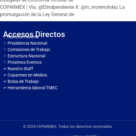
COPARMEX | Vía: @ElIndpendiente X: @m_morenohdez La
promulgación de la Ley General de
Accesos Directos
Nuestra Historia
Presidencia Nacional
Comisiones de Trabajo
Estructura Nacional
Próximos Eventos
Nuestro Staff
Coparmex en Medios
Bolsa de Trabajo
Herramienta laboral TMEC
© 2024 COPARMEX. Todos los derechos reservados.