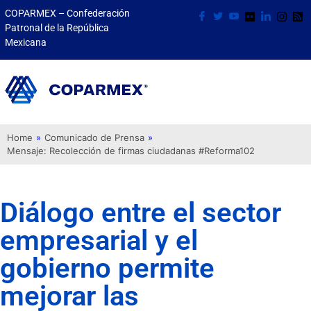
COPARMEX – Confederación
Patronal de la República
Mexicana
Home
»
Comunicado de Prensa
»
Mensaje: Recolección de firmas ciudadanas #Reforma102
Diálogo entre el sector
empresarial y el
gobierno permite
mejorar las