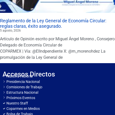
Reglamento de la Ley General de Economía Circular:
reglas claras, éxito asegurado.
5 agosto, 2026
Artículo de Opinión escrito por Miguel Ángel Moreno , Consejero
Delegado de Economía Circular de
COPARMEX | Vía: @ElIndpendiente X: @m_morenohdez La
promulgación de la Ley General de
Accesos Directos
Nuestra Historia
Presidencia Nacional
Comisiones de Trabajo
Estructura Nacional
Próximos Eventos
Nuestro Staff
Coparmex en Medios
Bolsa de Trabajo