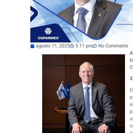
agosto 11, 2025
5:11 pm
No Comments
A
I
C
X
E
p
e
p
a
c
c