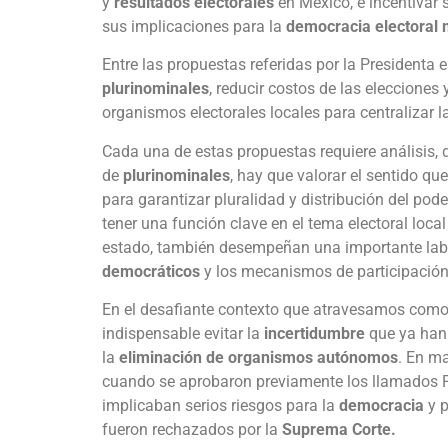
y
resultados electorales
en México, e incentivar 
sus implicaciones para la
democracia electoral 
Entre las propuestas referidas por la Presidenta e
plurinominales
, reducir costos de las elecciones
organismos electorales locales para centralizar la
Cada una de estas propuestas requiere análisis, 
de
plurinominales
, hay que valorar el sentido qu
para garantizar pluralidad y distribución del po
tener una función clave en el tema electoral loca
estado, también desempeñan una importante lab
democráticos
y los mecanismos de participació
En el desafiante contexto que atravesamos como 
indispensable evitar la
incertidumbre
que ya han
la
eliminación de organismos autónomos
. En ma
cuando se aprobaron previamente los llamados Pla
implicaban serios riesgos para la
democracia
y 
fueron rechazados por la
Suprema Corte.