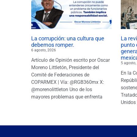
La corrupción: una cultura que
La rev
debemos romper.
punto 
6 agosto, 2026
gener
mexic
Artículo de Opinión escrito por Oscar
5 agosto,
Moreno Littletón, Presidente del
En la C
Comité de Federaciones de
Repúbl
COPARMEX | Vía: @RGB360mx X:
sostene
@morenolittleton Uno de los
Tratado
mayores problemas que enfrenta
Unidos 