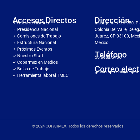
Accesos Directos
Dirección
Nuestra Historia
Insurgentes Sur 950, Pi
Presidencia Nacional
Colonia Del Valle, Dele
Comisiones de Trabajo
Juárez, CP 03100, Méxi
Estructura Nacional
México.
Próximos Eventos
Teléfono
Nuestro Staff
55 5682 5466
Coparmex en Medios
Correo elect
Bolsa de Trabajo
gdesempresas@copar
Herramienta laboral TMEC
© 2024 COPARMEX. Todos los derechos reservados.