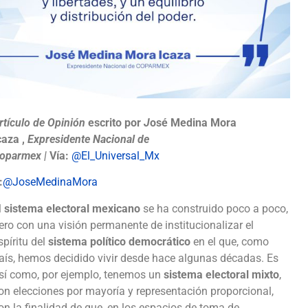
rtículo de Opinión
escrito por
J
osé Medina Mora
caza ,
Expresidente Nacional de
oparmex
|
Vía:
@El_Universal_Mx
:
@JoseMedinaMo
ra
l
sistema electoral mexicano
se ha construido poco a poco,
ero con una visión permanente de institucionalizar el
spíritu del
sistema político democrático
en el que, como
aís, hemos decidido vivir desde hace algunas décadas. Es
sí como, por ejemplo, tenemos un
sistema electoral mixto
,
on elecciones por mayoría y representación proporcional,
on la finalidad de que, en los espacios de toma de