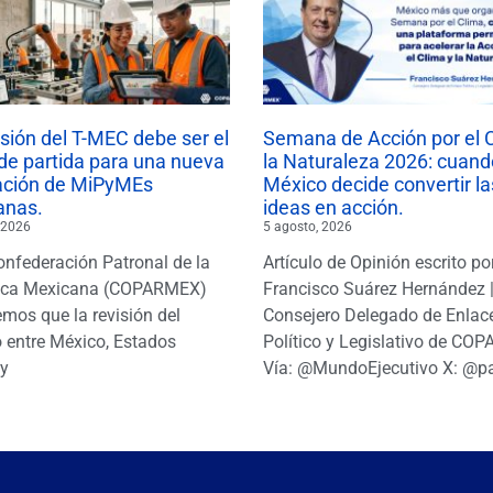
isión del T-MEC debe ser el
Semana de Acción por el 
de partida para una nueva
la Naturaleza 2026: cuand
ación de MiPyMEs
México decide convertir la
anas.
ideas en acción.
 2026
5 agosto, 2026
onfederación Patronal de la
Artículo de Opinión escrito po
ica Mexicana (COPARMEX)
Francisco Suárez Hernández 
mos que la revisión del
Consejero Delegado de Enlac
 entre México, Estados
Político y Legislativo de CO
y
Vía: @MundoEjecutivo X: @p