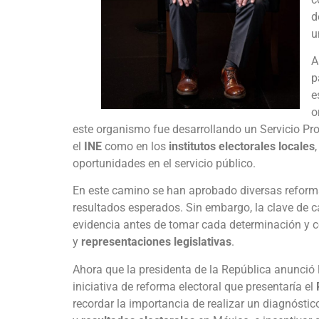
d
u
A
p
e
o
este organismo fue desarrollando un Servicio Prof
el
INE
como en los
institutos electorales locales
oportunidades en el servicio público.
En este camino se han aprobado diversas reform
resultados esperados. Sin embargo, la clave de ca
evidencia antes de tomar cada determinación y c
y
representaciones legislativas
.
Ahora que la presidenta de la República anunció 
iniciativa de reforma electoral que presentaría el
recordar la importancia de realizar un diagnóstic