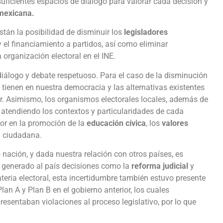
suficientes espacios de diálogo para valorar cada decisión y
mexicana.
stán la posibilidad de disminuir los
legisladores
 y el financiamiento a partidos, así como eliminar
 organización electoral en el INE.
diálogo y debate respetuoso. Para el caso de la disminución
e tienen en nuestra democracia y las alternativas existentes
der. Asimismo, los organismos electorales locales, además de
l atendiendo los contextos y particularidades de cada
or en la promoción de la
educación cívica
, los
valores
n ciudadana.
nación, y dada nuestra relación con otros países, es
 generado al país decisiones como la
reforma judicial
y
teria electoral, esta incertidumbre también estuvo presente
n A y Plan B en el gobierno anterior, los cuales
presentaban violaciones al proceso legislativo, por lo que