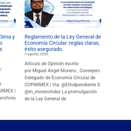
Clima y
Reglamento de la Ley General de
o
Economía Circular: reglas claras,
s
éxito asegurado.
5 agosto, 2026
Artículo de Opinión escrito
r:
por Miguel Ángel Moreno , Consejero
|
Delegado de Economía Circular de
e
COPARMEX | Vía: @ElIndpendiente X:
PARMEX |
@m_morenohdez La promulgación
anchosuarezh
de la Ley General de