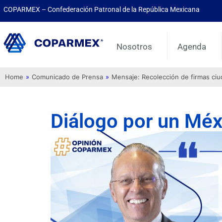
COPARMEX – Confederación Patronal de la República Mexicana
Nosotros
Agenda
Home
»
Comunicado de Prensa
»
Mensaje: Recolección de firmas ci
Diálogo por un Mé