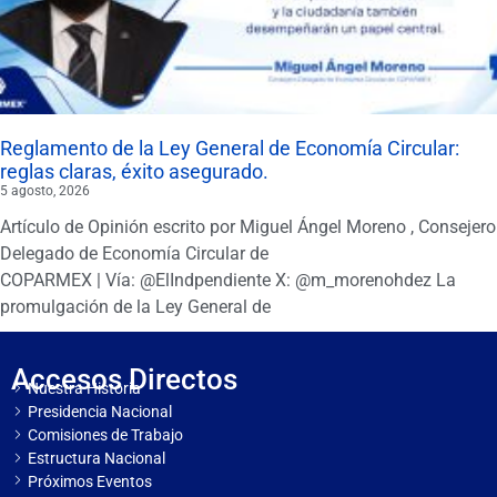
Reglamento de la Ley General de Economía Circular:
reglas claras, éxito asegurado.
5 agosto, 2026
Artículo de Opinión escrito por Miguel Ángel Moreno , Consejero
Delegado de Economía Circular de
COPARMEX | Vía: @ElIndpendiente X: @m_morenohdez La
promulgación de la Ley General de
Accesos Directos
Nuestra Historia
Presidencia Nacional
Comisiones de Trabajo
Estructura Nacional
Próximos Eventos