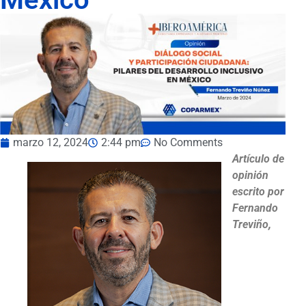
marzo 12, 2024
2:44 pm
No Comments
Artículo de
opinión
escrito por
Fernando
Treviño
,