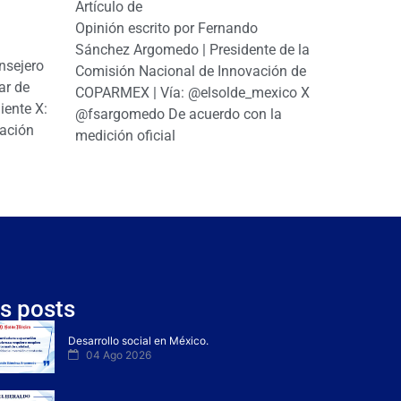
Artículo de
Opinión escrito por Fernando
Sánchez Argomedo | Presidente de la
nsejero
Comisión Nacional de Innovación de
ar de
COPARMEX | Vía: @elsolde_mexico X:
ente X:
@fsargomedo De acuerdo con la
ación
medición oficial
s posts
Desarrollo social en México.
04 Ago 2026