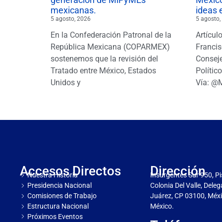
mexicanas.
ideas 
5 agosto, 2026
5 agosto,
En la Confederación Patronal de la
Artícul
República Mexicana (COPARMEX)
Francis
sostenemos que la revisión del
Conseje
Tratado entre México, Estados
Polític
Unidos y
Vía: @
Accesos Directos
Dirección
Nuestra Historia
Insurgentes Sur 950, Pi
Presidencia Nacional
Colonia Del Valle, Dele
Comisiones de Trabajo
Juárez, CP 03100, Méxi
Estructura Nacional
México.
Próximos Eventos