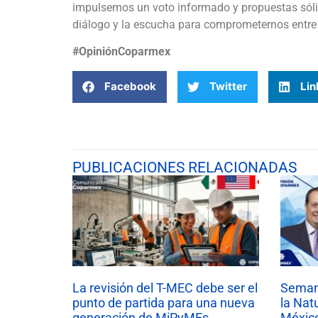
impulsemos un voto informado y propuestas sólid
diálogo y la escucha para comprometernos entre 
#OpiniónCoparmex
Facebook
Twitter
Lin
PUBLICACIONES RELACIONADAS
La revisión del T-MEC debe ser el
Semana
punto de partida para una nueva
la Nat
generación de MiPyMEs
México