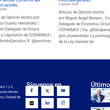
en acción.
5 agosto, 2026
 2026
Artículo de Opinión escrito
o de Opinión escrito por:
por Miguel Ángel Moreno , Co
co Suárez Hernández |
Delegado de Economía Circul
ro Delegado de Enlace
COPARMEX | Vía: @ElIndpendi
o y Legislativo de COPARMEX |
@m_morenohdez La promulg
MundoEjecutivo X: @panchosuarezh
de la Ley General de
Síguenos en
Último
sos 1 y 2,
gación Benito
co, Ciudad de