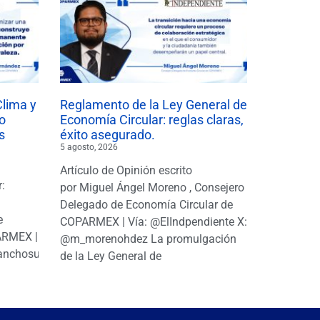
Clima y
Reglamento de la Ley General de
o
Economía Circular: reglas claras,
s
éxito asegurado.
5 agosto, 2026
Artículo de Opinión escrito
r:
por Miguel Ángel Moreno , Consejero
|
Delegado de Economía Circular de
e
COPARMEX | Vía: @ElIndpendiente X:
PARMEX |
@m_morenohdez La promulgación
anchosuarezh
de la Ley General de