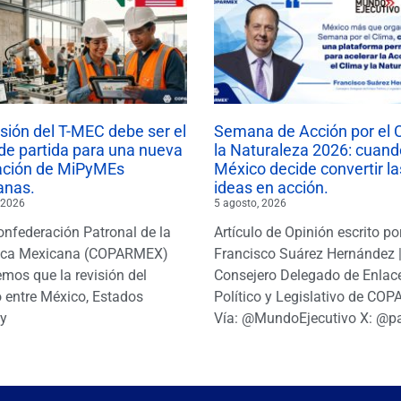
isión del T-MEC debe ser el
Semana de Acción por el 
de partida para una nueva
la Naturaleza 2026: cuand
ación de MiPyMEs
México decide convertir la
anas.
ideas en acción.
 2026
5 agosto, 2026
onfederación Patronal de la
Artículo de Opinión escrito po
ica Mexicana (COPARMEX)
Francisco Suárez Hernández 
mos que la revisión del
Consejero Delegado de Enlac
 entre México, Estados
Político y Legislativo de CO
y
Vía: @MundoEjecutivo X: @p