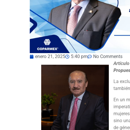
enero 21, 2025
5:40 pm
No Comments
Artículo
Propues
La excl
también
En un m
imperati
mujeres 
sino una
de géner