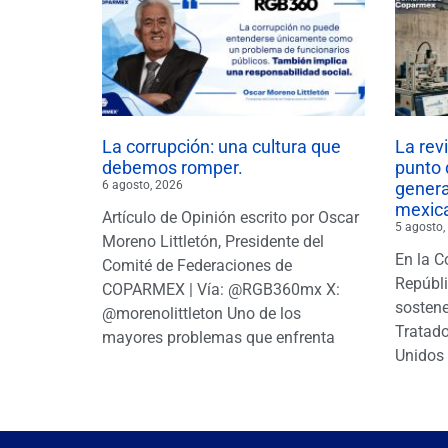
La corrupción: una cultura que
La rev
debemos romper.
punto 
6 agosto, 2026
gener
mexic
Artículo de Opinión escrito por Oscar
5 agosto,
Moreno Littletón, Presidente del
En la C
Comité de Federaciones de
Repúbl
COPARMEX | Vía: @RGB360mx X:
sostene
@morenolittleton Uno de los
Tratado
mayores problemas que enfrenta
Unidos 