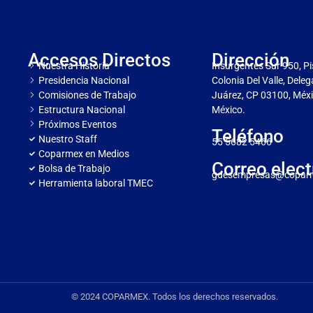
Accesos Directos
Dirección
Nuestra Historia
Insurgentes Sur 950, Pi
Presidencia Nacional
Colonia Del Valle, Dele
Comisiones de Trabajo
Juárez, CP 03100, Méxi
Estructura Nacional
México.
Próximos Eventos
Teléfono
Nuestro Staff
55 5682 5466
Coparmex en Medios
Correo elect
Bolsa de Trabajo
gdesempresas@copar
Herramienta laboral TMEC
© 2024 COPARMEX. Todos los derechos reservados.