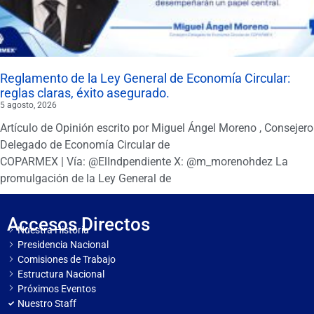
Reglamento de la Ley General de Economía Circular:
reglas claras, éxito asegurado.
5 agosto, 2026
Artículo de Opinión escrito por Miguel Ángel Moreno , Consejero
Delegado de Economía Circular de
COPARMEX | Vía: @ElIndpendiente X: @m_morenohdez La
promulgación de la Ley General de
Accesos Directos
Nuestra Historia
Presidencia Nacional
Comisiones de Trabajo
Estructura Nacional
Próximos Eventos
Nuestro Staff