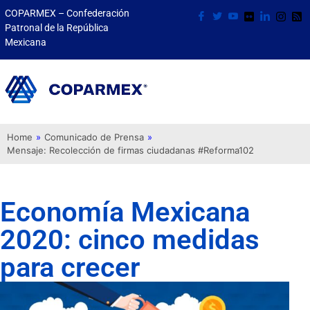
COPARMEX – Confederación
Patronal de la República
Mexicana
Home
»
Comunicado de Prensa
»
Mensaje: Recolección de firmas ciudadanas #Reforma102
Economía Mexicana
2020: cinco medidas
para crecer