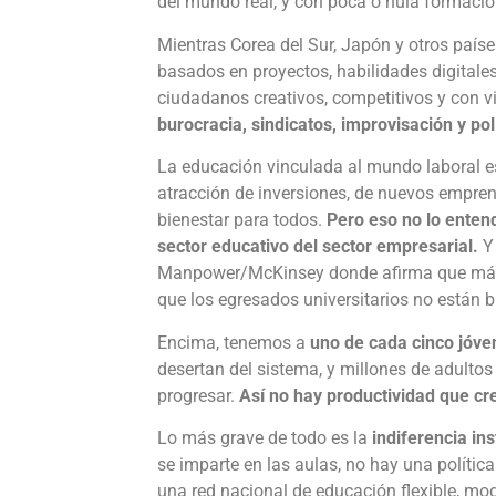
del mundo real, y con poca o nula formació
Mientras Corea del Sur, Japón y otros paí
basados en proyectos, habilidades digitale
ciudadanos creativos, competitivos y con v
burocracia, sindicatos, improvisación y po
La educación vinculada al mundo laboral es
atracción de inversiones, de nuevos empre
bienestar para todos.
Pero eso no lo ente
sector educativo del sector empresarial.
Y
Manpower/McKinsey donde afirma que más 
que los egresados universitarios no están 
Encima, tenemos a
uno de cada cinco jóven
desertan del sistema, y millones de adultos
progresar.
Así no hay productividad que cr
Lo más grave de todo es la
indiferencia ins
se imparte en las aulas, no hay una polític
una red nacional de educación flexible, mod