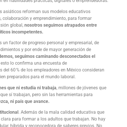
n en habilidades prácticas, digitales o emprendedoras.
ses asiáticos reforman sus modelos educativos
s, colaboración y emprendimiento, para formar
isión global,
nosotros seguimos atrapados entre
líticos incompetentes.
 un factor de progreso personal y empresarial, de
ndimientos y por ende de mayor generación de
ndemos, seguimos caminando desconectados el
 esto lo confirma una encuesta de
del 60 % de los empleadores en México consideran
bien preparados para el mundo laboral.
es que ni estudia ni trabaja
, millones de jóvenes que
 que sí trabajan, pero sin las herramientas para
ezca, ni país que avance.
titucional
. Además de la mala calidad educativa que
a clara para formar a los adultos que trabajan. No hay
ular, híbrida y reconocedora de saberes previos. No