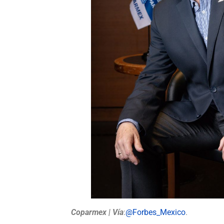
Coparmex | Vía
:
@Forbes_Mexico
.