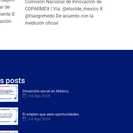
Comisión Nacional de Innovación de
ar de
COPARMEX | Vía: @elsolde_mexico X:
ente X:
@fsargomedo De acuerdo con la
ación
medición oficial
s posts
Desarrollo social en México.
04 Ago 2026
El empleo que abre oportunidades.
04 Ago 2026