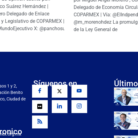
co Suárez Hernández |
Delegado de Economía Circul
ro Delegado de Enlace
COPARMEX | Vía: @ElIndpendi
o y Legislativo de COPARMEX |
@m_morenohdez La promulg
MundoEjecutivo X: @panchosuarezh
de la Ley General de
Síguenos en
Último
sos 1 y 2,
gación Benito
co, Ciudad de
ronico
mex.org.mx