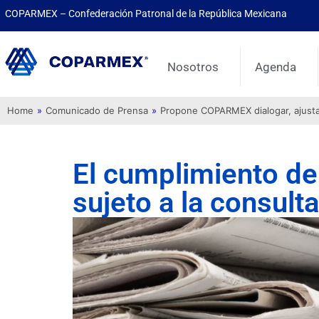
COPARMEX – Confederación Patronal de la República Mexicana
Nosotros
Agenda
Home
»
Comunicado de Prensa
»
Propone COPARMEX dialogar, ajustar 
El cumplimiento de 
sujeto a la consult