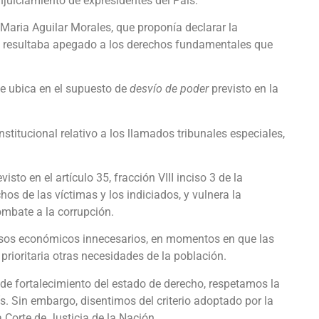
enjuiciamiento de expresidentes del País.
 Maria Aguilar Morales, que proponía declarar la
ta, resultaba apegado a los derechos fundamentales que
e ubica en el supuesto de
desvío de poder
previsto en la
stitucional relativo a los llamados tribunales especiales,
sto en el artículo 35, fracción VIII inciso 3 de la
hos de las víctimas y los indiciados, y vulnera la
mbate a la corrupción.
rsos económicos innecesarios, en momentos en que las
prioritaria otras necesidades de la población.
 de fortalecimiento del estado de derecho, respetamos la
s. Sin embargo, disentimos del criterio adoptado por la
 Corte de Justicia de la Nación.