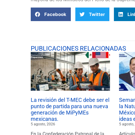
Facebook
Twitter
Lin
PUBLICACIONES RELACIONADAS
La revisión del T-MEC debe ser el
Semana
punto de partida para una nueva
la Nat
generación de MiPyMEs
México
mexicanas.
ideas 
5 agosto, 2026
5 agosto,
En la Confederación Patronal de la
Artícul