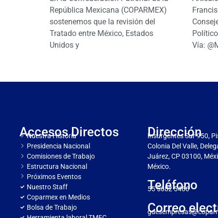
República Mexicana (COPARMEX)
Francis
sostenemos que la revisión del
Conseje
Tratado entre México, Estados
Polític
Unidos y
Vía: @
Accesos Directos
Dirección
Nuestra Historia
Insurgentes Sur 950, Pi
Presidencia Nacional
Colonia Del Valle, Dele
Comisiones de Trabajo
Juárez, CP 03100, Méxi
Estructura Nacional
México.
Próximos Eventos
Teléfono
Nuestro Staff
55 5682 5466
Coparmex en Medios
Correo elect
Bolsa de Trabajo
gdesempresas@copar
Herramienta laboral TMEC