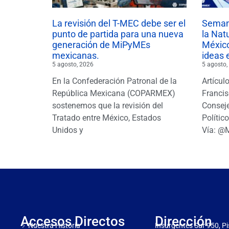
La revisión del T-MEC debe ser el
Semana
punto de partida para una nueva
la Nat
generación de MiPyMEs
México
mexicanas.
ideas 
5 agosto, 2026
5 agosto,
En la Confederación Patronal de la
Artícul
República Mexicana (COPARMEX)
Francis
sostenemos que la revisión del
Conseje
Tratado entre México, Estados
Polític
Unidos y
Vía: @
Accesos Directos
Dirección
Nuestra Historia
Insurgentes Sur 950, Pi