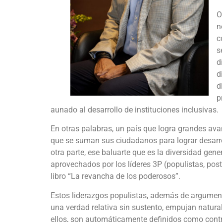
O
n
c
s
d
d
d
p
aunado al desarrollo de instituciones inclusivas.
En otras palabras, un país que logra grandes ava
que se suman sus ciudadanos para lograr desarrol
otra parte, ese baluarte que es la diversidad ge
aprovechados por los líderes 3P (populistas, pos
libro “La revancha de los poderosos”.
Estos liderazgos populistas, además de argument
una verdad relativa sin sustento, empujan natur
ellos, son automáticamente definidos como contr