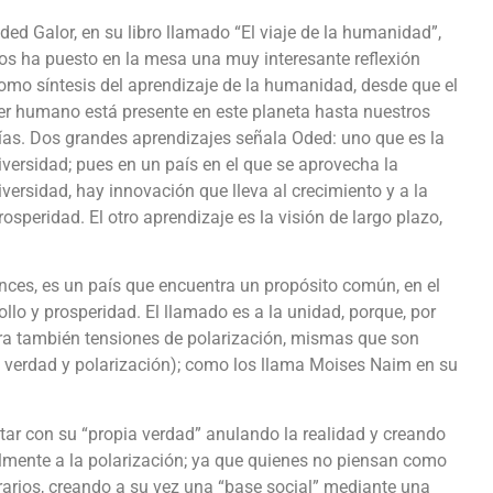
ded Galor, en su libro llamado “El viaje de la humanidad”,
os ha puesto en la mesa una muy interesante reflexión
omo síntesis del aprendizaje de la humanidad, desde que el
er humano está presente en este planeta hasta nuestros
ías. Dos grandes aprendizajes señala Oded: uno que es la
iversidad; pues en un país en el que se aprovecha la
iversidad, hay innovación que lleva al crecimiento y a la
rosperidad. El otro aprendizaje es la visión de largo plazo,
nces, es un país que encuentra un propósito común, en el
lo y prosperidad. El llamado es a la unidad, porque, por
nera también tensiones de polarización, mismas que son
t verdad y polarización); como los llama Moises Naim en su
ar con su “propia verdad” anulando la realidad y creando
almente a la polarización; ya que quienes no piensan como
arios, creando a su vez una “base social” mediante una