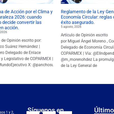
 de Acción por el Clima y
Reglamento de la Ley Gen
uraleza 2026: cuando
Economía Circular: reglas 
 decide convertir las
éxito asegurado.
en acción.
5 agosto, 2026
 2026
Artículo de Opinión escrito
o de Opinión escrito por:
por Miguel Ángel Moreno , Co
co Suárez Hernández |
Delegado de Economía Circul
ro Delegado de Enlace
COPARMEX | Vía: @ElIndpendi
o y Legislativo de COPARMEX |
@m_morenohdez La promulg
MundoEjecutivo X: @panchosuarezh
de la Ley General de
Síguenos en
Último
sos 1 y 2,