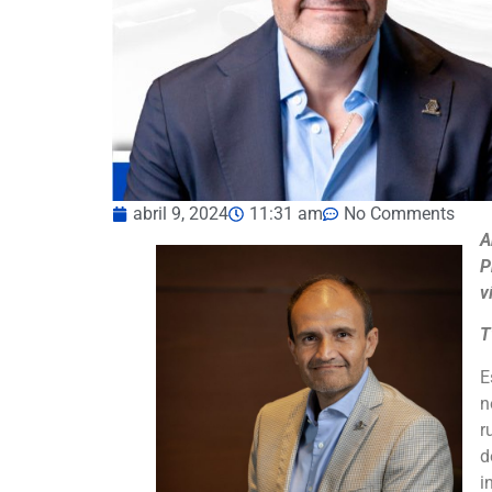
abril 9, 2024
11:31 am
No Comments
A
P
v
T
E
n
r
d
i