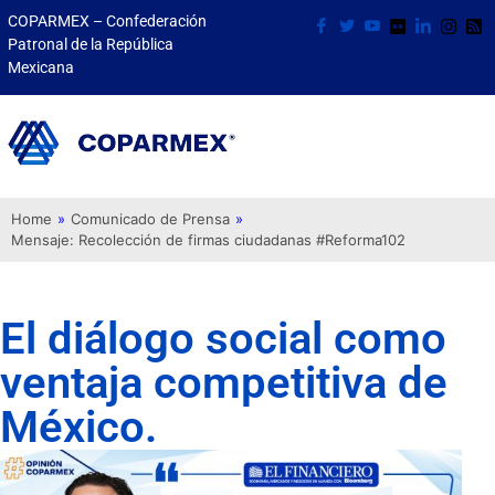
COPARMEX – Confederación
Patronal de la República
Mexicana
Home
»
Comunicado de Prensa
»
Mensaje: Recolección de firmas ciudadanas #Reforma102
El diálogo social como
ventaja competitiva de
México.