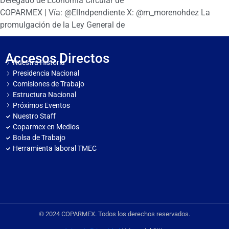
Delegado de Economía Circular de
COPARMEX | Vía: @ElIndpendiente X: @m_morenohdez La
promulgación de la Ley General de
Accesos Directos
Nuestra Historia
Presidencia Nacional
Comisiones de Trabajo
Estructura Nacional
Próximos Eventos
Nuestro Staff
Coparmex en Medios
Bolsa de Trabajo
Herramienta laboral TMEC
© 2024 COPARMEX. Todos los derechos reservados.