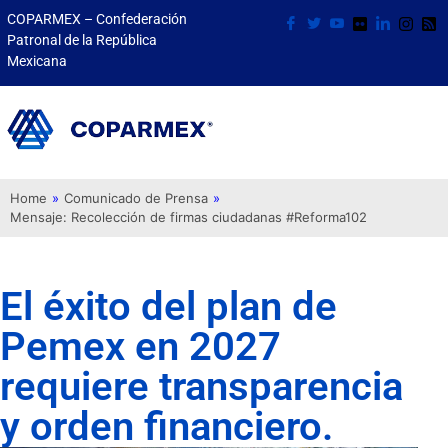
COPARMEX – Confederación
Patronal de la República
Mexicana
Home
»
Comunicado de Prensa
»
Mensaje: Recolección de firmas ciudadanas #Reforma102
El éxito del plan de
Pemex en 2027
requiere transparencia
y orden financiero.