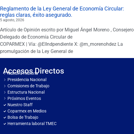
Reglamento de la Ley General de Economía Circular:
reglas claras, éxito asegurado.
5 agosto, 2026
Artículo de Opinión escrito por Miguel Ángel Moreno , Consejero
Delegado de Economía Circular de
COPARMEX | Vía: @ElIndpendiente X: @m_morenohdez La
promulgación de la Ley General de
Accesos Directos
Nuestra Historia
Presidencia Nacional
Comisiones de Trabajo
Estructura Nacional
Próximos Eventos
Nuestro Staff
Coparmex en Medios
Bolsa de Trabajo
Herramienta laboral TMEC