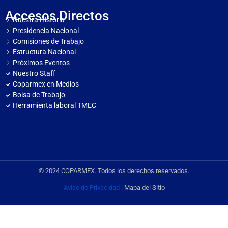
Accesos Directos
Nuestra Historia
Presidencia Nacional
Comisiones de Trabajo
Estructura Nacional
Próximos Eventos
Nuestro Staff
Coparmex en Medios
Bolsa de Trabajo
Herramienta laboral TMEC
© 2024 COPARMEX. Todos los derechos reservados.
Aviso de Privacidad
| Mapa del Sitio