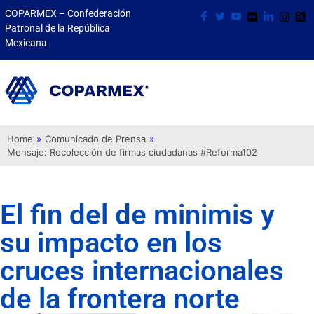
COPARMEX – Confederación
Patronal de la República
Mexicana
Home
»
Comunicado de Prensa
»
Mensaje: Recolección de firmas ciudadanas #Reforma102
El fin del de minimis y
su impacto en los
cruces internacionales
de la frontera norte