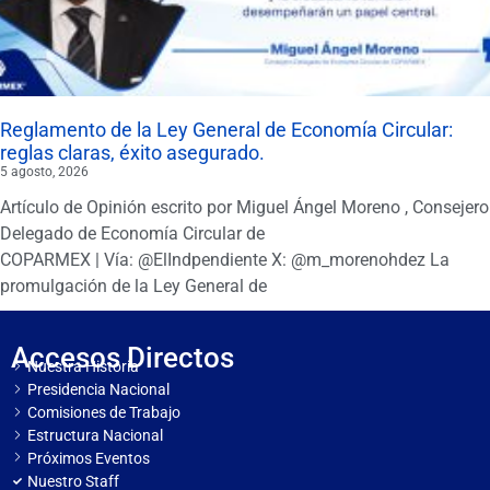
Reglamento de la Ley General de Economía Circular:
reglas claras, éxito asegurado.
5 agosto, 2026
Artículo de Opinión escrito por Miguel Ángel Moreno , Consejero
Delegado de Economía Circular de
COPARMEX | Vía: @ElIndpendiente X: @m_morenohdez La
promulgación de la Ley General de
Accesos Directos
Nuestra Historia
Presidencia Nacional
Comisiones de Trabajo
Estructura Nacional
Próximos Eventos
Nuestro Staff