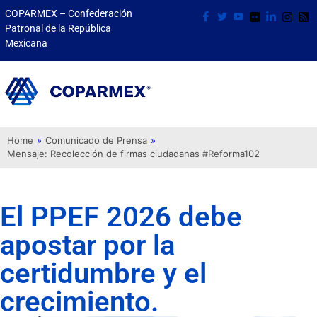
COPARMEX – Confederación
Patronal de la República
Mexicana
Home
»
Comunicado de Prensa
»
Mensaje: Recolección de firmas ciudadanas #Reforma102
El PPEF 2026 debe
apostar por la
certidumbre y el
crecimiento.