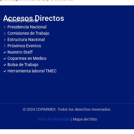
Accesos Directos
Nuestra Historia
Presidencia Nacional
Comisiones de Trabajo
Estructura Nacional
Próximos Eventos
Nuestro Staff
Coparmex en Medios
Bolsa de Trabajo
Herramienta laboral TMEC
© 2024 COPARMEX. Todos los derechos reservados.
Aviso de Privacidad
| Mapa del Sitio