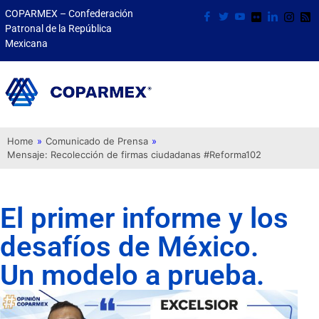
COPARMEX – Confederación
Patronal de la República
Mexicana
Home
»
Comunicado de Prensa
»
Mensaje: Recolección de firmas ciudadanas #Reforma102
El primer informe y los
desafíos de México.
Un modelo a prueba.