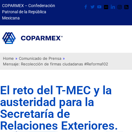
COPARMEX – Confederación
Patronal de la República
Mexicana
Home
»
Comunicado de Prensa
»
Mensaje: Recolección de firmas ciudadanas #Reforma102
El reto del T-MEC y la
austeridad para la
Secretaría de
Relaciones Exteriores.