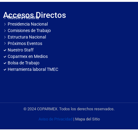
Accesos Directos
Nuestra Historia
Presidencia Nacional
Comisiones de Trabajo
Estructura Nacional
Próximos Eventos
Nuestro Staff
Coparmex en Medios
Bolsa de Trabajo
Herramienta laboral TMEC
© 2024 COPARMEX. Todos los derechos reservados.
Aviso de Privacidad
| Mapa del Sitio