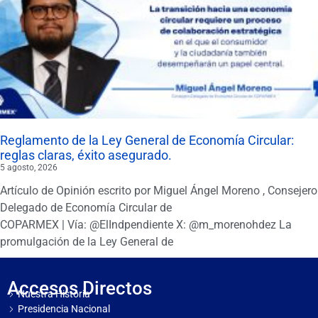
Reglamento de la Ley General de Economía Circular:
reglas claras, éxito asegurado.
5 agosto, 2026
Artículo de Opinión escrito por Miguel Ángel Moreno , Consejero
Delegado de Economía Circular de
COPARMEX | Vía: @ElIndpendiente X: @m_morenohdez La
promulgación de la Ley General de
Accesos Directos
Nuestra Historia
Presidencia Nacional