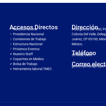
Accesos Directos
Dirección
Nuestra Historia
Insurgentes Sur 950, Pi
Presidencia Nacional
Colonia Del Valle, Dele
Comisiones de Trabajo
Juárez, CP 03100, Méxi
Estructura Nacional
México.
Próximos Eventos
Teléfono
Nuestro Staff
55 5682 5466
Coparmex en Medios
Correo elect
Bolsa de Trabajo
gdesempresas@copar
Herramienta laboral TMEC