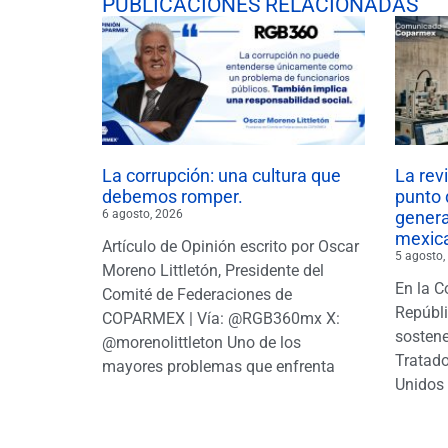
PUBLICACIONES RELACIONADAS
La corrupción: una cultura que
La rev
debemos romper.
punto 
6 agosto, 2026
gener
mexic
Artículo de Opinión escrito por Oscar
5 agosto,
Moreno Littletón, Presidente del
En la C
Comité de Federaciones de
Repúbl
COPARMEX | Vía: @RGB360mx X:
sostene
@morenolittleton Uno de los
Tratado
mayores problemas que enfrenta
Unidos 