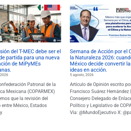
isión del T-MEC debe ser el
Semana de Acción por el 
de partida para una nueva
la Naturaleza 2026: cuand
ación de MiPyMEs
México decide convertir la
anas.
ideas en acción.
 2026
5 agosto, 2026
onfederación Patronal de la
Artículo de Opinión escrito po
ica Mexicana (COPARMEX)
Francisco Suárez Hernández 
mos que la revisión del
Consejero Delegado de Enlac
 entre México, Estados
Político y Legislativo de CO
y
Vía: @MundoEjecutivo X: @p