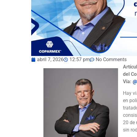
abril 7, 2026
12:57 pm
No Comments
Artícu
del C
Vía:
@
Hay vi
en pol
tratad
consis
20 de 
sin ro