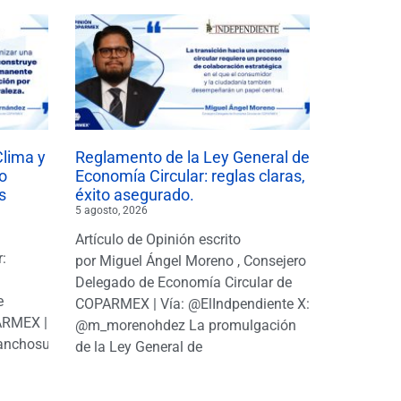
Clima y
Reglamento de la Ley General de
o
Economía Circular: reglas claras,
s
éxito asegurado.
5 agosto, 2026
Artículo de Opinión escrito
r:
por Miguel Ángel Moreno , Consejero
|
Delegado de Economía Circular de
e
COPARMEX | Vía: @ElIndpendiente X:
PARMEX |
@m_morenohdez La promulgación
anchosuarezh
de la Ley General de