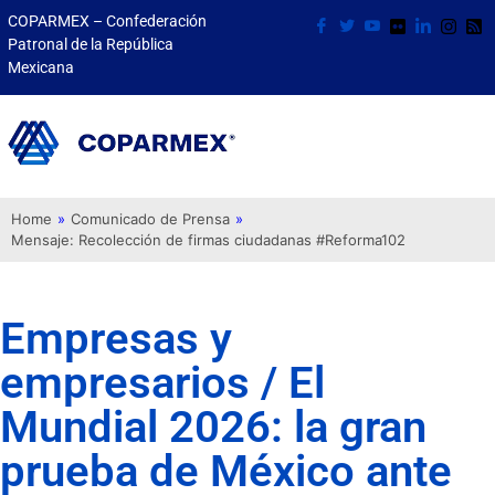
COPARMEX – Confederación
Patronal de la República
Mexicana
Home
»
Comunicado de Prensa
»
Mensaje: Recolección de firmas ciudadanas #Reforma102
Empresas y
empresarios / El
Mundial 2026: la gran
prueba de México ante