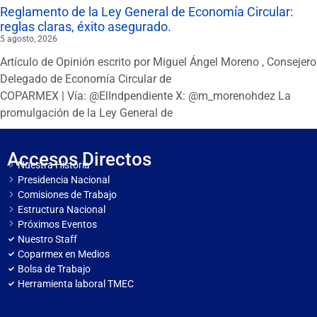
Reglamento de la Ley General de Economía Circular:
reglas claras, éxito asegurado.
5 agosto, 2026
Artículo de Opinión escrito por Miguel Ángel Moreno , Consejero
Delegado de Economía Circular de
COPARMEX | Vía: @ElIndpendiente X: @m_morenohdez La
promulgación de la Ley General de
Accesos Directos
Nuestra Historia
Presidencia Nacional
Comisiones de Trabajo
Estructura Nacional
Próximos Eventos
Nuestro Staff
Coparmex en Medios
Bolsa de Trabajo
Herramienta laboral TMEC