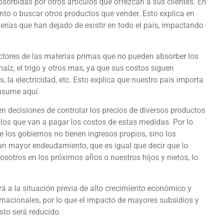
sorbidas por otros artículos que ofrezcan a sus clientes. En
ento o buscar otros productos que vender. Esto explica en
derías que han dejado de existir en todo el país, impactando
tores de las materias primas que no pueden absorber los
íz, el trigo y otros mas, ya que sus costos siguen
s, la electricidad, etc. Esto explica que nuestro país importa
onsume aquí.
en decisiones de controlar los precios de diversos productos
los que van a pagar los costos de estas medidas. Por lo
 los gobiernos no tienen ingresos propios, sino los
un mayor endeudamiento, que es igual que decir que lo
osotros en los próximos años o nuestros hijos y nietos, lo
rá a la situación previa de alto crecimiento económico y
rnacionales, por lo que el impacto de mayores subsidios y
sto será reducido.