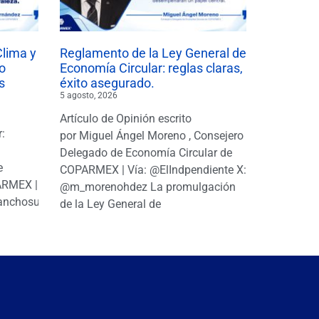
Clima y
Reglamento de la Ley General de
o
Economía Circular: reglas claras,
s
éxito asegurado.
5 agosto, 2026
Artículo de Opinión escrito
r:
por Miguel Ángel Moreno , Consejero
|
Delegado de Economía Circular de
e
COPARMEX | Vía: @ElIndpendiente X:
PARMEX |
@m_morenohdez La promulgación
anchosuarezh
de la Ley General de