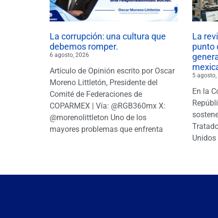
La corrupción: una cultura que
La rev
debemos romper.
punto 
6 agosto, 2026
gener
mexic
Artículo de Opinión escrito por Oscar
5 agosto,
Moreno Littletón, Presidente del
En la C
Comité de Federaciones de
Repúbl
COPARMEX | Vía: @RGB360mx X:
sostene
@morenolittleton Uno de los
Tratado
mayores problemas que enfrenta
Unidos 