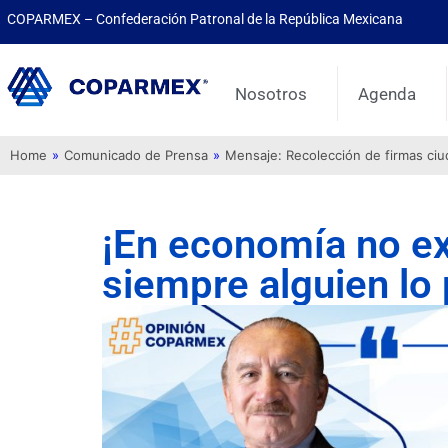
COPARMEX – Confederación Patronal de la República Mexicana
Nosotros
Agenda
Home
»
Comunicado de Prensa
»
Mensaje: Recolección de firmas ci
¡En economía no exi
siempre alguien lo