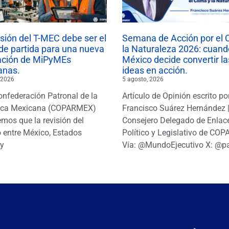
isión del T-MEC debe ser el
Semana de Acción por el 
de partida para una nueva
la Naturaleza 2026: cuand
ación de MiPyMEs
México decide convertir la
anas.
ideas en acción.
 2026
5 agosto, 2026
onfederación Patronal de la
Artículo de Opinión escrito po
ica Mexicana (COPARMEX)
Francisco Suárez Hernández 
mos que la revisión del
Consejero Delegado de Enlac
 entre México, Estados
Político y Legislativo de CO
y
Vía: @MundoEjecutivo X: @p