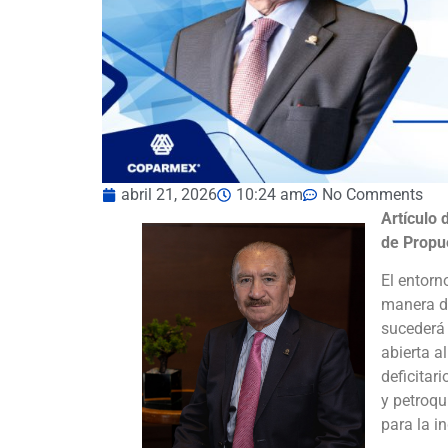
abril 21, 2026
10:24 am
No Comments
Artículo 
de Propu
El entorn
manera dr
sucederá
abierta a
deficitar
y petroqu
para la i