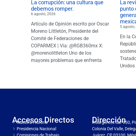
La corrupción: una cultura que
La rev
debemos romper.
punto 
6 agosto, 2026
gener
mexic
Artículo de Opinión escrito por Oscar
5 agosto,
Moreno Littletón, Presidente del
En la C
Comité de Federaciones de
Repúbl
COPARMEX | Vía: @RGB360mx X:
sostene
@morenolittleton Uno de los
Tratado
mayores problemas que enfrenta
Unidos 
Accesos Directos
Dirección
Nuestra Historia
Insurgentes Sur 950, Pi
Presidencia Nacional
Colonia Del Valle, Dele
Comisiones de Trabajo
Juárez, CP 03100, Méxi