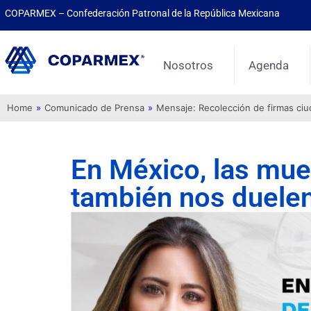
COPARMEX – Confederación Patronal de la República Mexicana
Nosotros
Agenda
Home
»
Comunicado de Prensa
»
Mensaje: Recolección de firmas ci
En México, las mue
también nos duele