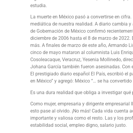
estudia.
La muerte en México pasó a convertirse en cifra. 
mediática de nuestra realidad. A diario cambia 
de Gobernación de México confirmó recientement
diciembre de 2006 hasta el 8 de marzo de 2022. D
más. A finales de marzo de este año, Armando Li
cinco de mayo mataron al columnista Luis Enriqu
Cosoleacaque, Veracruz, Yesenia Mollinedo, direc
Johana García también fueron asesinadas. Con e
El prestigiado diario español El País, escribió e
en México” y agregó: México “… se ha convertido 
Es una dura realidad que obliga a investigar qué
Como mujer, empresaria y dirigente empresarial 
esto pase al olvido. ¡No más! Cada vida cuenta a
importante y valiosa como el resto. Las y los pro
estabilidad social, empleo digno, salario justo.