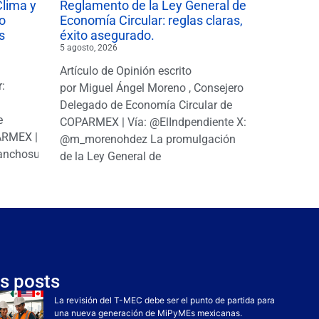
Clima y
Reglamento de la Ley General de
o
Economía Circular: reglas claras,
s
éxito asegurado.
5 agosto, 2026
Artículo de Opinión escrito
r:
por Miguel Ángel Moreno , Consejero
|
Delegado de Economía Circular de
e
COPARMEX | Vía: @ElIndpendiente X:
PARMEX |
@m_morenohdez La promulgación
anchosuarezh
de la Ley General de
s posts
La revisión del T-MEC debe ser el punto de partida para
una nueva generación de MiPyMEs mexicanas.