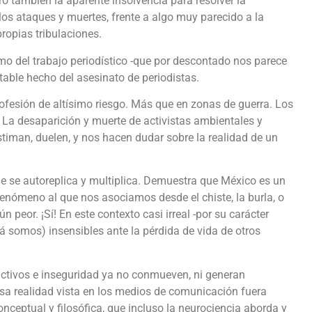
ero también la aparente insolvencia para resolver la
los ataques y muertes, frente a algo muy parecido a la
ropias tribulaciones.
smo del trabajo periodístico -que por descontado nos parece
ntable hecho del asesinato de periodistas.
ofesión de altísimo riesgo. Más que en zonas de guerra. Los
 La desaparición y muerte de activistas ambientales y
timan, duelen, y nos hacen dudar sobre la realidad de un
e se autoreplica y multiplica. Demuestra que México es un
fenómeno al que nos asociamos desde el chiste, la burla, o
 peor. ¡Sí! En este contexto casi irreal -por su carácter
á somos) insensibles ante la pérdida de vida de otros
ictivos e inseguridad ya no conmueven, ni generan
 realidad vista en los medios de comunicación fuera
onceptual y filosófica, que incluso la neurociencia aborda y