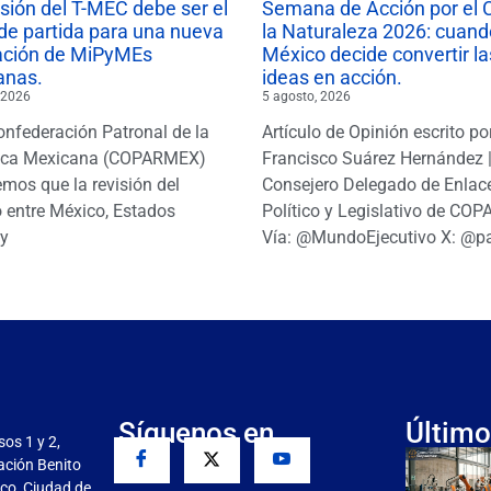
isión del T-MEC debe ser el
Semana de Acción por el 
de partida para una nueva
la Naturaleza 2026: cuand
ación de MiPyMEs
México decide convertir la
anas.
ideas en acción.
 2026
5 agosto, 2026
onfederación Patronal de la
Artículo de Opinión escrito po
ica Mexicana (COPARMEX)
Francisco Suárez Hernández 
mos que la revisión del
Consejero Delegado de Enlac
 entre México, Estados
Político y Legislativo de CO
y
Vía: @MundoEjecutivo X: @p
Síguenos en
Último
sos 1 y 2,
gación Benito
co, Ciudad de