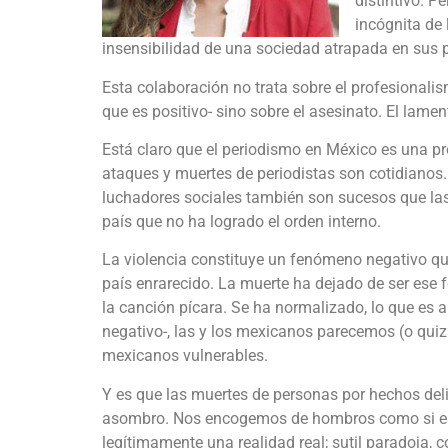
distintivo. P
incógnita de 
insensibilidad de una sociedad atrapada en sus p
Esta colaboración no trata sobre el profesionali
que es positivo- sino sobre el asesinato. El lame
Está claro que el periodismo en México es una pr
ataques y muertes de periodistas son cotidianos.
luchadores sociales también son sucesos que las
país que no ha logrado el orden interno.
La violencia constituye un fenómeno negativo qu
país enrarecido. La muerte ha dejado de ser ese 
la canción pícara. Se ha normalizado, lo que es aún
negativo-, las y los mexicanos parecemos (o quiz
mexicanos vulnerables.
Y es que las muertes de personas por hechos del
asombro. Nos encogemos de hombros como si esa
legítimamente una realidad real; sutil paradoja, c