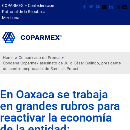
COPARMEX – Confederación
Patronal de la República
Mexicana
Home
»
Comunicado de Prensa
»
Condena Coparmex asesinato de Julio César Galindo, presidente
del centro empresarial de San Luis Potosí
En Oaxaca se trabaja
en grandes rubros para
reactivar la economía
de la entidad: