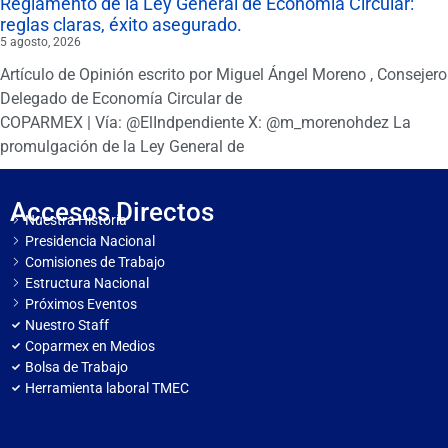
Reglamento de la Ley General de Economía Circular:
reglas claras, éxito asegurado.
5 agosto, 2026
Artículo de Opinión escrito por Miguel Ángel Moreno , Consejero
Delegado de Economía Circular de
COPARMEX | Vía: @ElIndpendiente X: @m_morenohdez La
promulgación de la Ley General de
Accesos Directos
Nuestra Historia
Presidencia Nacional
Comisiones de Trabajo
Estructura Nacional
Próximos Eventos
Nuestro Staff
Coparmex en Medios
Bolsa de Trabajo
Herramienta laboral TMEC