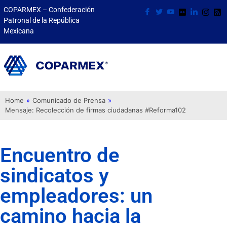
COPARMEX – Confederación
Patronal de la República
Mexicana
Home
»
Comunicado de Prensa
»
Mensaje: Recolección de firmas ciudadanas #Reforma102
Encuentro de
sindicatos y
empleadores: un
camino hacia la