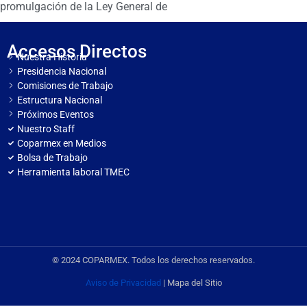
promulgación de la Ley General de
Accesos Directos
Nuestra Historia
Presidencia Nacional
Comisiones de Trabajo
Estructura Nacional
Próximos Eventos
Nuestro Staff
Coparmex en Medios
Bolsa de Trabajo
Herramienta laboral TMEC
© 2024 COPARMEX. Todos los derechos reservados.
Aviso de Privacidad
| Mapa del Sitio