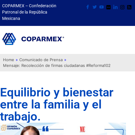
COPARMEX – Confederación
Patronal de la República
Mexicana
Home
»
Comunicado de Prensa
»
Mensaje: Recolección de firmas ciudadanas #Reforma102
Equilibrio y bienestar
entre la familia y el
trabajo.