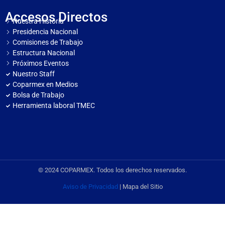
Accesos Directos
Nuestra Historia
Presidencia Nacional
Comisiones de Trabajo
Estructura Nacional
Próximos Eventos
Nuestro Staff
Coparmex en Medios
Bolsa de Trabajo
Herramienta laboral TMEC
© 2024 COPARMEX. Todos los derechos reservados.
Aviso de Privacidad
| Mapa del Sitio