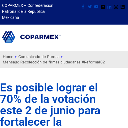
COPARMEX – Confederación
Patronal de la República
Mexicana
Home
»
Comunicado de Prensa
»
Mensaje: Recolección de firmas ciudadanas #Reforma102
Es posible lograr el
70% de la votación
este 2 de junio para
fortalecer la