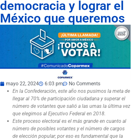
democracia y lograr el
México que queremos
mayo 22, 2024
6:03 pm
No Comments
En la Confederación, este año nos pusimos la meta de
llegar al 70% de participación ciudadana y superar el
número de votantes que salió a las urnas la última vez
que elegimos al Ejecutivo Federal en 2018.
Este proceso electoral es el más grande en cuanto al
número de posibles votantes y el número de cargos
de elección popular; por eso es fundamental que la