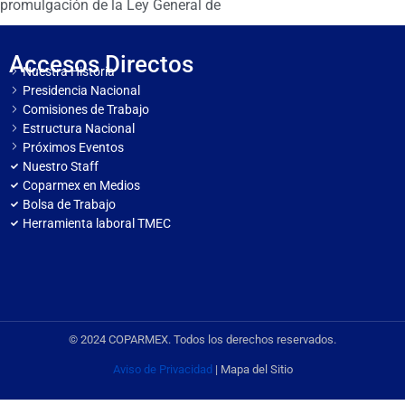
promulgación de la Ley General de
Accesos Directos
Nuestra Historia
Presidencia Nacional
Comisiones de Trabajo
Estructura Nacional
Próximos Eventos
Nuestro Staff
Coparmex en Medios
Bolsa de Trabajo
Herramienta laboral TMEC
© 2024 COPARMEX. Todos los derechos reservados.
Aviso de Privacidad
| Mapa del Sitio