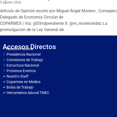
5 agosto, 2026
Artículo de Opinión escrito por Miguel Ángel Moreno , Consejero
Delegado de Economía Circular de
COPARMEX | Vía: @ElIndpendiente X: @m_morenohdez La
promulgación de la Ley General de
Accesos Directos
Nuestra Historia
Presidencia Nacional
Comisiones de Trabajo
Estructura Nacional
Próximos Eventos
Nuestro Staff
Coparmex en Medios
Bolsa de Trabajo
Herramienta laboral TMEC