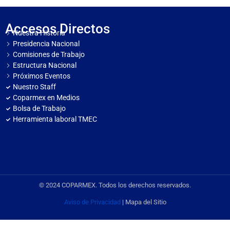
Accesos Directos
Nuestra Historia
Presidencia Nacional
Comisiones de Trabajo
Estructura Nacional
Próximos Eventos
Nuestro Staff
Coparmex en Medios
Bolsa de Trabajo
Herramienta laboral TMEC
© 2024 COPARMEX. Todos los derechos reservados.
Aviso de Privacidad
| Mapa del Sitio