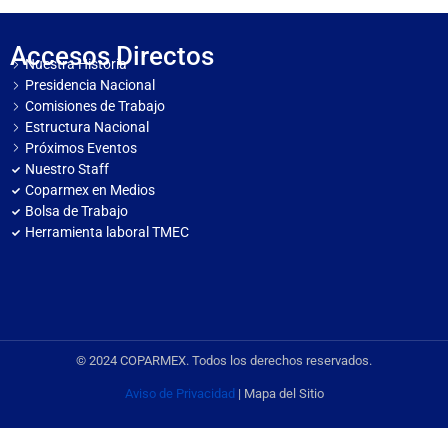
Accesos Directos
Nuestra Historia
Presidencia Nacional
Comisiones de Trabajo
Estructura Nacional
Próximos Eventos
Nuestro Staff
Coparmex en Medios
Bolsa de Trabajo
Herramienta laboral TMEC
© 2024 COPARMEX. Todos los derechos reservados.
Aviso de Privacidad
| Mapa del Sitio