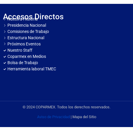
Accesos Directos
Nuestra Historia
Presidencia Nacional
Comisiones de Trabajo
Estructura Nacional
Próximos Eventos
Nuestro Staff
Coparmex en Medios
Bolsa de Trabajo
Herramienta laboral TMEC
© 2024 COPARMEX. Todos los derechos reservados.
Aviso de Privacidad
| Mapa del Sitio