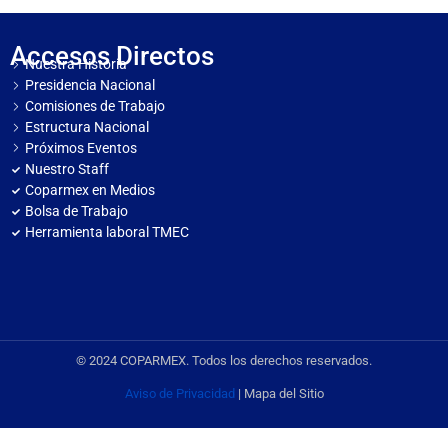
Accesos Directos
Nuestra Historia
Presidencia Nacional
Comisiones de Trabajo
Estructura Nacional
Próximos Eventos
Nuestro Staff
Coparmex en Medios
Bolsa de Trabajo
Herramienta laboral TMEC
© 2024 COPARMEX. Todos los derechos reservados.
Aviso de Privacidad
| Mapa del Sitio