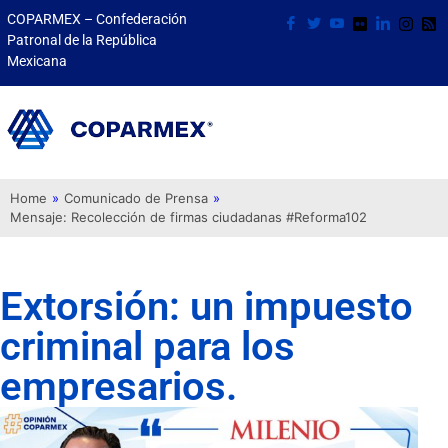
COPARMEX – Confederación
Patronal de la República
Mexicana
Home
»
Comunicado de Prensa
»
Mensaje: Recolección de firmas ciudadanas #Reforma102
Extorsión: un impuesto
criminal para los
empresarios.