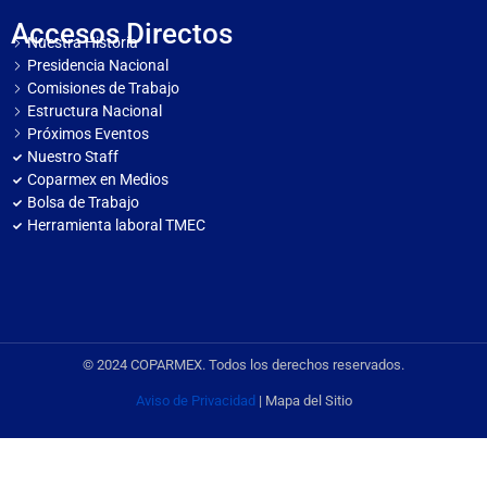
Accesos Directos
Nuestra Historia
Presidencia Nacional
Comisiones de Trabajo
Estructura Nacional
Próximos Eventos
Nuestro Staff
Coparmex en Medios
Bolsa de Trabajo
Herramienta laboral TMEC
© 2024 COPARMEX. Todos los derechos reservados.
Aviso de Privacidad
| Mapa del Sitio