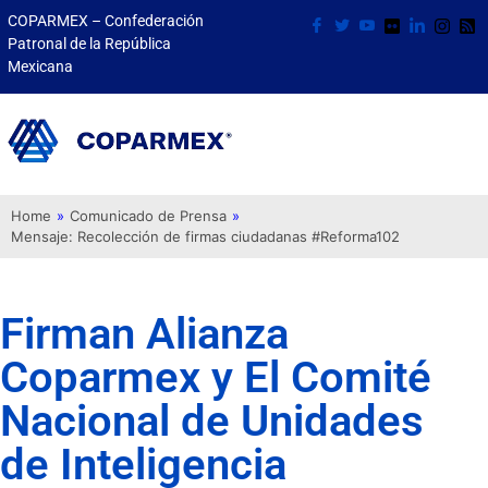
COPARMEX – Confederación
Patronal de la República
Mexicana
Home
»
Comunicado de Prensa
»
Mensaje: Recolección de firmas ciudadanas #Reforma102
Firman Alianza
Coparmex y El Comité
Nacional de Unidades
de Inteligencia