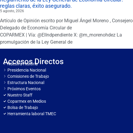
reglas claras, éxito asegurado.
5 agosto, 2026
Artículo de Opinión escrito por Miguel Ángel Moreno , Consejero
Delegado de Economía Circular de
COPARMEX | Vía: @ElIndpendiente X: @m_morenohdez La
promulgación de la Ley General de
Accesos Directos
Nuestra Historia
Presidencia Nacional
Comisiones de Trabajo
Estructura Nacional
Próximos Eventos
Nuestro Staff
Coparmex en Medios
Bolsa de Trabajo
Herramienta laboral TMEC