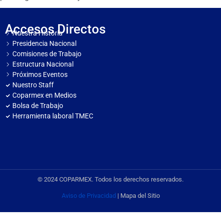
Accesos Directos
Nuestra Historia
Presidencia Nacional
Comisiones de Trabajo
Estructura Nacional
Próximos Eventos
Nuestro Staff
Coparmex en Medios
Bolsa de Trabajo
Herramienta laboral TMEC
© 2024 COPARMEX. Todos los derechos reservados.
Aviso de Privacidad
| Mapa del Sitio