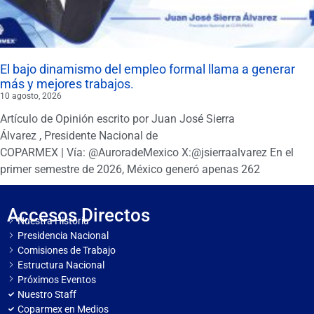
El bajo dinamismo del empleo formal llama a generar
más y mejores trabajos.
10 agosto, 2026
Artículo de Opinión escrito por Juan José Sierra
Álvarez , Presidente Nacional de
COPARMEX | Vía: @AuroradeMexico X:@jsierraalvarez En el
primer semestre de 2026, México generó apenas 262
Accesos Directos
Nuestra Historia
Presidencia Nacional
Comisiones de Trabajo
Estructura Nacional
Próximos Eventos
Nuestro Staff
Coparmex en Medios