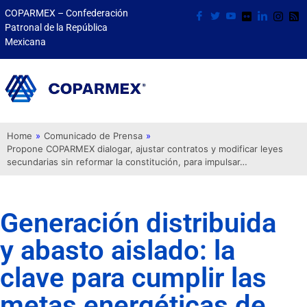
COPARMEX – Confederación
Patronal de la República
Mexicana
Home
»
Comunicado de Prensa
»
Propone COPARMEX dialogar, ajustar contratos y modificar leyes
secundarias sin reformar la constitución, para impulsar…
Generación distribuida
y abasto aislado: la
clave para cumplir las
metas energéticas de