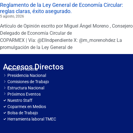
Reglamento de la Ley General de Economía Circular:
reglas claras, éxito asegurado.
5 agosto, 2026
Artículo de Opinión escrito por Miguel Ángel Moreno , Consejero
Delegado de Economía Circular de
COPARMEX | Vía: @ElIndpendiente X: @m_morenohdez La
promulgación de la Ley General de
Accesos Directos
Nuestra Historia
Presidencia Nacional
Comisiones de Trabajo
Estructura Nacional
Próximos Eventos
Nuestro Staff
Coparmex en Medios
Bolsa de Trabajo
Herramienta laboral TMEC