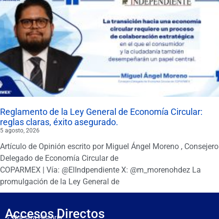
Reglamento de la Ley General de Economía Circular:
reglas claras, éxito asegurado.
5 agosto, 2026
Artículo de Opinión escrito por Miguel Ángel Moreno , Consejero
Delegado de Economía Circular de
COPARMEX | Vía: @ElIndpendiente X: @m_morenohdez La
promulgación de la Ley General de
Accesos Directos
Nuestra Historia