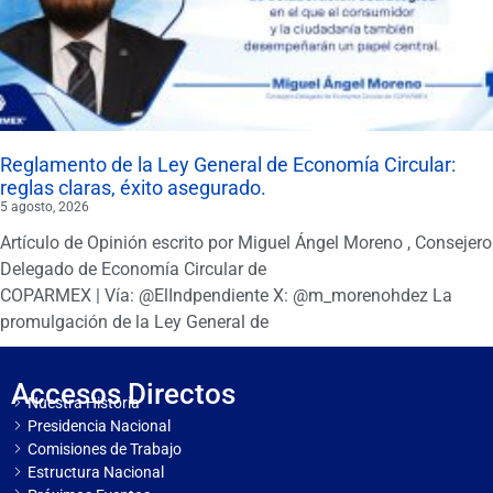
Reglamento de la Ley General de Economía Circular:
reglas claras, éxito asegurado.
5 agosto, 2026
Artículo de Opinión escrito por Miguel Ángel Moreno , Consejero
Delegado de Economía Circular de
COPARMEX | Vía: @ElIndpendiente X: @m_morenohdez La
promulgación de la Ley General de
Accesos Directos
Nuestra Historia
Presidencia Nacional
Comisiones de Trabajo
Estructura Nacional