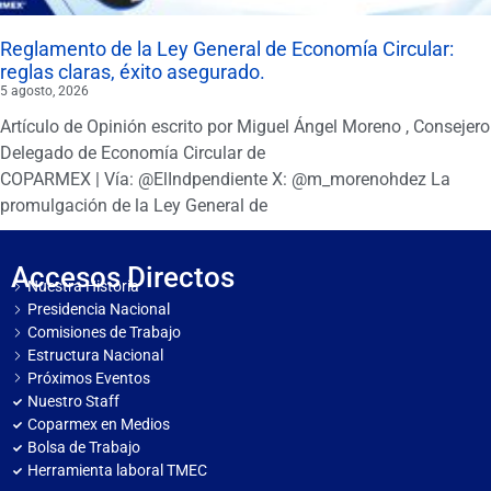
Reglamento de la Ley General de Economía Circular:
reglas claras, éxito asegurado.
5 agosto, 2026
Artículo de Opinión escrito por Miguel Ángel Moreno , Consejero
Delegado de Economía Circular de
COPARMEX | Vía: @ElIndpendiente X: @m_morenohdez La
promulgación de la Ley General de
Accesos Directos
Nuestra Historia
Presidencia Nacional
Comisiones de Trabajo
Estructura Nacional
Próximos Eventos
Nuestro Staff
Coparmex en Medios
Bolsa de Trabajo
Herramienta laboral TMEC