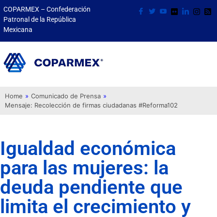
COPARMEX – Confederación
Patronal de la República
Mexicana
Home
»
Comunicado de Prensa
»
Mensaje: Recolección de firmas ciudadanas #Reforma102
Igualdad económica
para las mujeres: la
deuda pendiente que
limita el crecimiento y