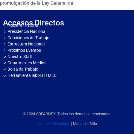
promulgación de la Ley General de
Accesos Directos
Nuestra Historia
Presidencia Nacional
Comisiones de Trabajo
Estructura Nacional
Próximos Eventos
Nuestro Staff
Coparmex en Medios
Bolsa de Trabajo
Herramienta laboral TMEC
© 2024 COPARMEX. Todos los derechos reservados.
Aviso de Privacidad
| Mapa del Sitio