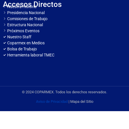
Accesos Directos
Nuestra Historia
Presidencia Nacional
Comisiones de Trabajo
Estructura Nacional
Próximos Eventos
Nuestro Staff
Coparmex en Medios
Bolsa de Trabajo
Herramienta laboral TMEC
© 2024 COPARMEX. Todos los derechos reservados.
Aviso de Privacidad
| Mapa del Sitio