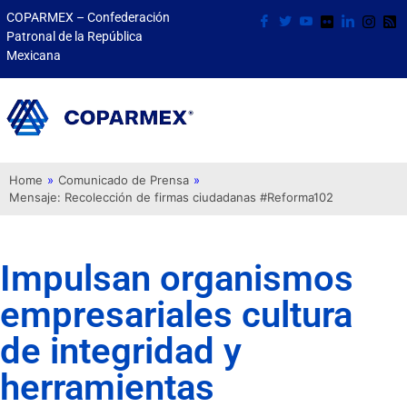
COPARMEX – Confederación
Patronal de la República
Mexicana
Home
»
Comunicado de Prensa
»
Mensaje: Recolección de firmas ciudadanas #Reforma102
Impulsan organismos
empresariales cultura
de integridad y
herramientas