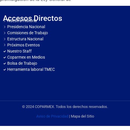
Accesos Directos
Nuestra Historia
Presidencia Nacional
Comisiones de Trabajo
Estructura Nacional
Próximos Eventos
Nuestro Staff
Coparmex en Medios
Bolsa de Trabajo
Herramienta laboral TMEC
© 2024 COPARMEX. Todos los derechos reservados.
Aviso de Privacidad
| Mapa del Sitio